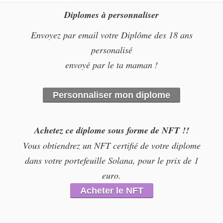
Diplomes à personnaliser
Envoyez par email votre Diplôme des 18 ans
personalisé
envoyé par le ta maman !
Personnaliser mon diplome
Achetez ce diplome sous forme de NFT !!
Vous obtiendrez un NFT certifié de votre diplome
dans votre portefeuille Solana, pour le prix de 1
euro.
Acheter le NFT