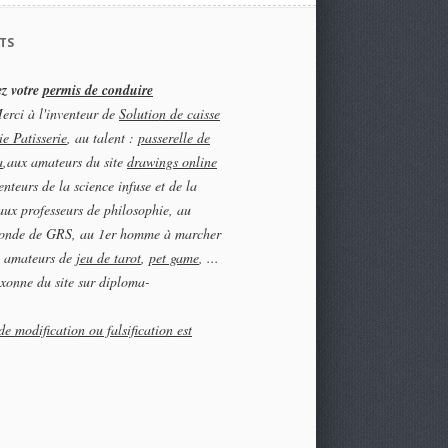
TS
z votre
permis de conduire
rci à l'inventeur de
Solution de caisse
e Patisserie
, au talent :
passerelle de
a
,aux amateurs du site
drawings online
enteurs de la science infuse et de la
 aux professeurs de philosophie, au
onde de GRS, au 1er homme à marcher
au amateurs de
jeu de tarot
,
pet game
, ...
xonne du site sur diploma-
.
de modification ou falsification est