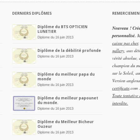
DERNIERS DIPLÔMES
REMERCIEMEN
Diplôme du BTS OPTICIEN
Nouveau ! Crée
LUNETIER
personnalisé.
Me
Diplome du 16 juin 2013
caisse pas cher
,
gallery
, aux dét
Diplôme de la débilité profonde
Diplome du 16 juin 2013
vérité absolue,
champion du m
sur le Soleil, 
Diplôme du meilleur papa du
monde
Version anglosa
Diplome du 16 juin 2013
certificate
.com 
Toute tentative 
Diplôme du meilleur papounet
du monde.
interdite.
Diplome du 16 juin 2013
Diplôme du Meilleur Bicheur
Ouzeur
Diplome du 16 juin 2013