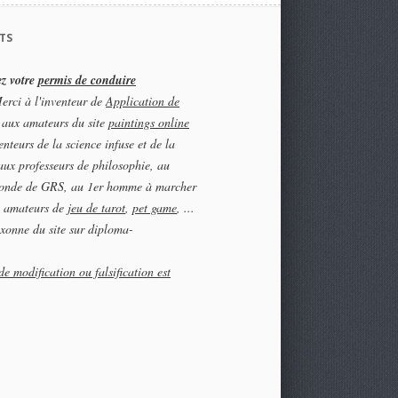
TS
z votre
permis de conduire
rci à l'inventeur de
Application de
 aux amateurs du site
paintings online
enteurs de la science infuse et de la
 aux professeurs de philosophie, au
onde de GRS, au 1er homme à marcher
au amateurs de
jeu de tarot
,
pet game
, ...
xonne du site sur diploma-
.
de modification ou falsification est