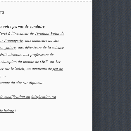
TS
z votre
permis de conduire
rci à l'inventeur de
Terminal Point de
ur Fromagerie
, aux amateurs du site
ne gallery
, aux détenteurs de la science
vérité absolue, aux professeurs de
u champion du monde de GRS, au 1er
r sur le Soleil, au amateurs de
jeu de
s
, ...
xonne du site sur diploma-
.
de modification ou falsification est
de belote
!