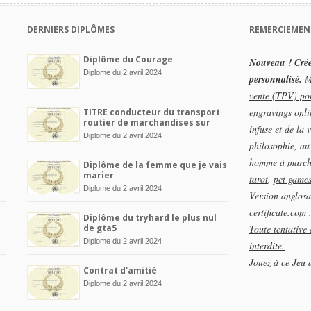
DERNIERS DIPLÔMES
REMERCIEMEN
Diplôme du Courage
Nouveau ! Crée
Diplome du 2 avril 2024
personnalisé.
Me
vente (TPV) po
engravings onli
TITRE conducteur du transport
routier de marchandises sur
infuse et de la 
tous véhicules
Diplome du 2 avril 2024
philosophie, a
homme à marche
Diplôme de la femme que je vais
marier
tarot
,
pet game
Diplome du 2 avril 2024
Version anglosa
certificate
.com 
Diplôme du tryhard le plus nul
de gta5
Toute tentative 
Diplome du 2 avril 2024
interdite.
Jouez à ce
Jeu 
Contrat d'amitié
Diplome du 2 avril 2024